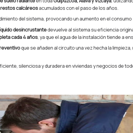
e suelo radiante
en toda
Guipúzcoa, Álava y Vizcaya
, utilizan
 restos calcáreos
acumulados con el paso de los años.
imiento del sistema, provocando un aumento en el consumo ene
líquido desincrustante
devuelve al sistema su eficiencia origina
pleta cada 4 años
, ya que el agua de la instalación tiende a e
reventivo
que se añaden al circuito una vez hecha la limpieza,
iciente, silenciosa y duradera en viviendas y negocios de todo