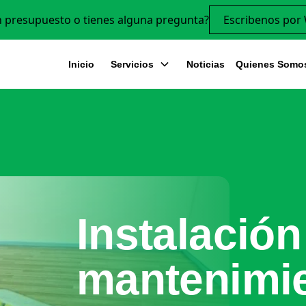
n presupuesto o tienes alguna pregunta?
Escribenos por
Inicio
Servicios
Noticias
Quienes Somo
Instalación
mantenimi