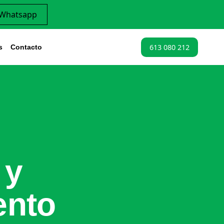
 Whatsapp
613 080 212
s
Contacto
 y
ento